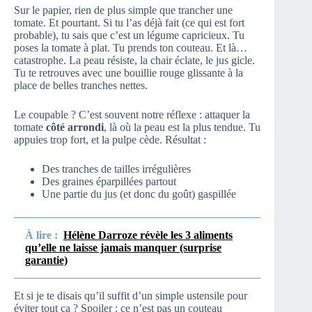
Sur le papier, rien de plus simple que trancher une
tomate. Et pourtant. Si tu l’as déjà fait (ce qui est fort
probable), tu sais que c’est un légume capricieux. Tu
poses la tomate à plat. Tu prends ton couteau. Et là…
catastrophe. La peau résiste, la chair éclate, le jus gicle.
Tu te retrouves avec une bouillie rouge glissante à la
place de belles tranches nettes.
Le coupable ? C’est souvent notre réflexe : attaquer la
tomate
côté arrondi
, là où la peau est la plus tendue. Tu
appuies trop fort, et la pulpe cède. Résultat :
Des tranches de tailles irrégulières
Des graines éparpillées partout
Une partie du jus (et donc du goût) gaspillée
À lire :
Hélène Darroze révèle les 3 aliments
qu’elle ne laisse jamais manquer (surprise
garantie)
Et si je te disais qu’il suffit d’un simple ustensile pour
éviter tout ça ? Spoiler : ce n’est pas un couteau