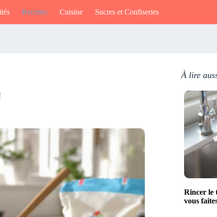
ités
Recettes
Cuisine
Sucres et Confiseries
À lire aus
!
Rincer le 
vous faite