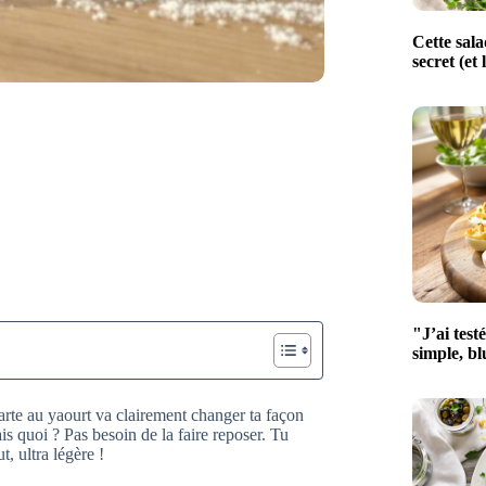
Cette sala
secret (et 
"J’ai test
simple, bl
tarte au yaourt va clairement changer ta façon
ais quoi ? Pas besoin de la faire reposer. Tu
t, ultra légère !