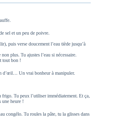
auffe.
de sel et un peu de poivre.
alir), puis verse doucement l’eau tiède jusqu’à
he non plus. Tu ajustes l’eau si nécessaire.
t tout bon !
clin d’œil… Un vrai bonheur à manipuler.
 frigo. Tu peux l’utiliser immédiatement. Et ça,
s une heure !
 congélo. Tu roules la pâte, tu la glisses dans