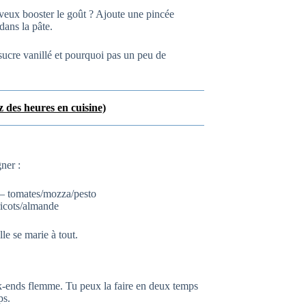
u veux booster le goût ? Ajoute une pincée
ans la pâte.
 sucre vanillé et pourquoi pas un peu de
z des heures en cuisine)
ner :
 – tomates/mozza/pesto
ricots/almande
lle se marie à tout.
eek-ends flemme. Tu peux la faire en deux temps
ps.