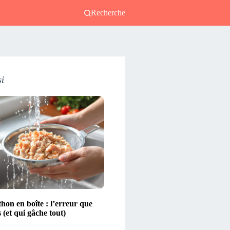
Recherche
si
thon en boîte : l’erreur que
s (et qui gâche tout)