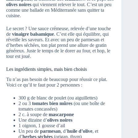
olives noires
qui viennent relever le tout. C’est un peu
comme une ballade en Méditerranée sans quitter ta
cuisine.
Le secret ? Une sauce crémeuse, relevée d’une touche
de
vinaigre balsamique
. C’est elle qui équilibre, qui
réveille les saveurs. Et avec un peu de parmesan et
d’herbes séchées, ton plat prend une allure de gratin
généreux. Juste le temps de le dorer au four, et hop, le
tour est joué.
Les ingrédients simples, mais bien choisis
Tu n’as pas besoin de beaucoup pour réussir ce plat.
Voici ce qu’il te faut pour 2 personnes :
300 g de blanc de poulet (ou aiguillettes)
2 ou 3
tomates bien mûres
(ou une boîte de
tomates concassées)
2 c. à soupe de
mascarpone
Une dizaine d’
olives noires
1 oignon, 1 gousse d’ail
Un peu de
parmesan
, d’
huile d’olive
, et
d’
herbes séchées
(origan, thym)