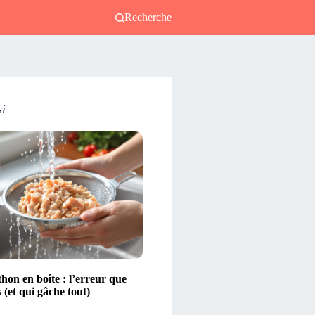
Recherche
si
thon en boîte : l’erreur que
s (et qui gâche tout)