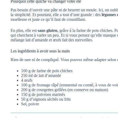
Pourquoi cette quiche va changer votre été
Pas besoin d’ouvrir une pâte ni de beurrer un moule. Ici, on oubl
la simplicité. Et pourtant, elle a tout d’une grande : des
légumes d
moelleuse et juste ce qu’il faut de croustillant.
En plus, elle est
sans gluten
, grâce à la farine de pois chiches. P
qui cherchent à varier un peu. Et si vous pensez qu’elle manque 
mélange lait d’amande et œufs fait des merveilles.
Les ingrédients à avoir sous la main
Rien de rare ni de compliqué. Vous pouvez même adapter selon c
100 g de farine de pois chiches
250 ml de lait d’amande
4 œufs
100 g de fromage râpé (emmental ou comté, à vous de voi
200 g de courgettes grillées (en conserve ou maison)
150 g de poivrons marinés
50 g d’oignons séchés ou frits
Sel, poivre