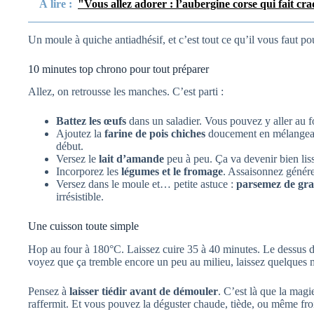
À lire :
"Vous allez adorer : l’aubergine corse qui fait c
Un moule à quiche antiadhésif, et c’est tout ce qu’il vous faut po
10 minutes top chrono pour tout préparer
Allez, on retrousse les manches. C’est parti :
Battez les œufs
dans un saladier. Vous pouvez y aller au fo
Ajoutez la
farine de pois chiches
doucement en mélangeant
début.
Versez le
lait d’amande
peu à peu. Ça va devenir bien lis
Incorporez les
légumes et le fromage
. Assaisonnez génér
Versez dans le moule et… petite astuce :
parsemez de gra
irrésistible.
Une cuisson toute simple
Hop au four à 180°C. Laissez cuire 35 à 40 minutes. Le dessus doit
voyez que ça tremble encore un peu au milieu, laissez quelques 
Pensez à
laisser tiédir avant de démouler
. C’est là que la magi
raffermit. Et vous pouvez la déguster chaude, tiède, ou même fro