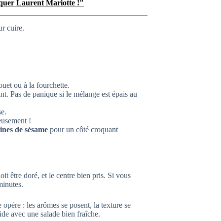
raquer Laurent Mariotte !"
ur cuire.
uet ou à la fourchette.
. Pas de panique si le mélange est épais au
se.
eusement !
ines de sésame
pour un côté croquant
 être doré, et le centre bien pris. Si vous
minutes.
e opère : les arômes se posent, la texture se
ide avec une salade bien fraîche.