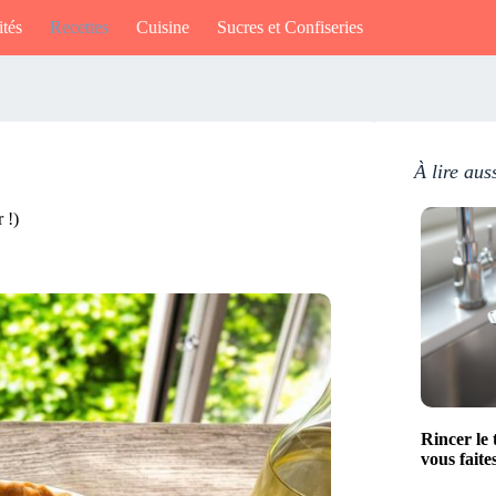
ités
Recettes
Cuisine
Sucres et Confiseries
À lire aus
 !)
Rincer le 
vous faite