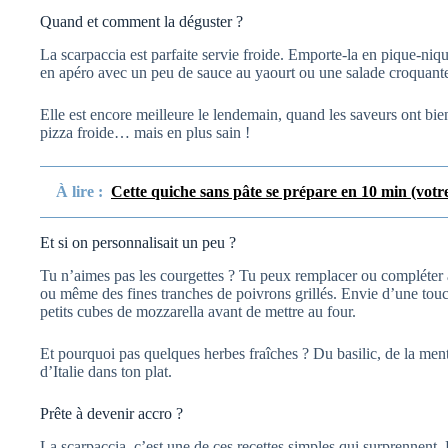
Quand et comment la déguster ?
La scarpaccia est parfaite servie froide. Emporte-la en pique-niqu
en apéro avec un peu de sauce au yaourt ou une salade croquant
Elle est encore meilleure le lendemain, quand les saveurs ont b
pizza froide… mais en plus sain !
À lire :
Cette quiche sans pâte se prépare en 10 min (votre
Et si on personnalisait un peu ?
Tu n’aimes pas les courgettes ? Tu peux remplacer ou compléter 
ou même des fines tranches de poivrons grillés. Envie d’une to
petits cubes de mozzarella avant de mettre au four.
Et pourquoi pas quelques herbes fraîches ? Du basilic, de la menth
d’Italie dans ton plat.
Prête à devenir accro ?
La scarpaccia, c’est une de ces recettes simples qui surprennent