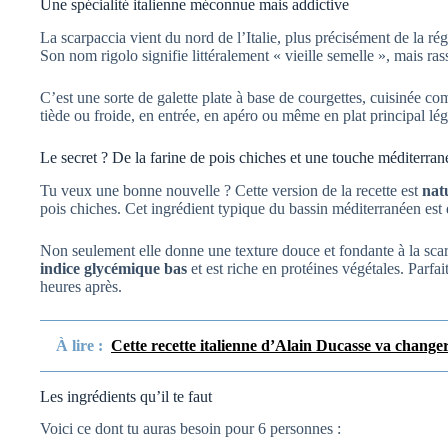
Une spécialité italienne méconnue mais addictive
La scarpaccia vient du nord de l’Italie, plus précisément de la ré
Son nom rigolo signifie littéralement « vieille semelle », mais rass
C’est une sorte de galette plate à base de courgettes, cuisinée c
tiède ou froide, en entrée, en apéro ou même en plat principal lége
Le secret ? De la farine de pois chiches et une touche méditerra
Tu veux une bonne nouvelle ? Cette version de la recette est
nat
pois chiches. Cet ingrédient typique du bassin méditerranéen est d
Non seulement elle donne une texture douce et fondante à la scarpa
indice glycémique bas
et est riche en protéines végétales. Parfa
heures après.
À lire :
Cette recette italienne d’Alain Ducasse va change
Les ingrédients qu’il te faut
Voici ce dont tu auras besoin pour 6 personnes :