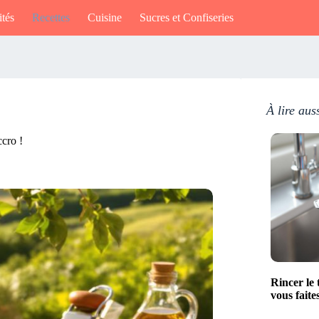
ités
Recettes
Cuisine
Sucres et Confiseries
À lire aus
ccro !
Rincer le 
vous faite