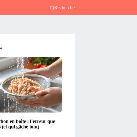
Recherche
si
thon en boîte : l’erreur que
s (et qui gâche tout)