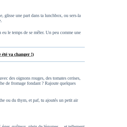
e, glisse une part dans ta lunchbox, ou sers-la
e.
ien eu le temps de se mêler. Un peu comme une
 été va changer !)
avec des oignons rouges, des tomates cerises,
uche de fromage fondant ? Rajoute quelques
e ou du thym, et paf, tu ajoutés un petit air
. Léger, goûteux, plein de légumes… et tellement