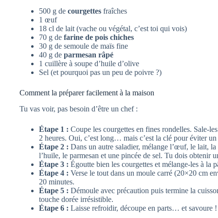
500 g de
courgettes
fraîches
1 œuf
18 cl de lait (vache ou végétal, c’est toi qui vois)
70 g de
farine de pois chiches
30 g de semoule de maïs fine
40 g de
parmesan râpé
1 cuillère à soupe d’huile d’olive
Sel (et pourquoi pas un peu de poivre ?)
Comment la préparer facilement à la maison
Tu vas voir, pas besoin d’être un chef :
Étape 1 :
Coupe les courgettes en fines rondelles. Sale-les
2 heures. Oui, c’est long… mais c’est la clé pour éviter un
Étape 2 :
Dans un autre saladier, mélange l’œuf, le lait, la
l’huile, le parmesan et une pincée de sel. Tu dois obtenir u
Étape 3 :
Égoutte bien les courgettes et mélange-les à la p
Étape 4 :
Verse le tout dans un moule carré (20×20 cm env
20 minutes.
Étape 5 :
Démoule avec précaution puis termine la cuisson 
touche dorée irrésistible.
Étape 6 :
Laisse refroidir, découpe en parts… et savoure !