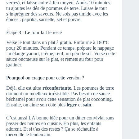
verres), et laisse cuire à feu moyen. Après 10 minutes,
tu ajoutes les dés de pommes de terre. Laisse le tout
s’imprégner des saveurs. Ne sois pas timide avec les
épices : paprika, sarriette, sel et poivre.
Étape 3 : Le four fait le reste
Verse le tout dans un plat à gratin. Enfourne à 180°C
pour 20 minutes. Pendant ce temps, prépare le nappage
: mélange yaourt, crème, œuf, un peu de sel. Verse cette
sauce onctueuse sur le plat, et remets au four pour
gratiner.
Pourquoi on craque pour cette version ?
Déjà, elle est ultra
réconfortante
. Les pommes de terre
donnent un moelleux irrésistible. Pas besoin de sauce
béchamel pour avoir cette sensation de plat cocooning.
Ensuite, on aime son côté plus
léger
et
sain
.
C’est aussi LA bonne idée pour un dîner convivial sans
passer des heures en cuisine. En plus, les enfants
adorent. Et si t’as des restes ? Ça se réchauffe à
merveille le lendemain.