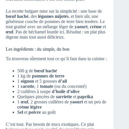
La recette bulgare mise sur la simplicité : une base de
bœuf haché
, des
légumes mijotés
, et bien sûr, une
généreuse couche de pommes de terre bien tendres. Le
tout gratiné avec un mélange léger de
yaourt
,
crème
et
œuf
. Pas de béchamel lourde ici. Résultat : un plat plus
digeste mais tout aussi délicieux.
Les ingrédients : du simple, du bon
Tu trouveras sûrement tout ce qu’il faut dans ta cuisine :
500 g de
bœuf haché
1 kg de
pommes de terre
1
oignon
et 5 gousses
d’ail
1
carotte
, 1
tomate
(ou du concentré)
2 cuillères à soupe
d’huile d’olive
Quelques pincées de
sarriette
et
paprika
1
œuf
, 2 grosses cuillères de
yaourt
et un peu de
crème légère
Sel
et
poivre
au goût
C’est tout. Pas besoin de trucs exotiques. Ce plat